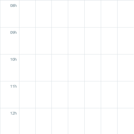
08h
09h
10h
11h
12h