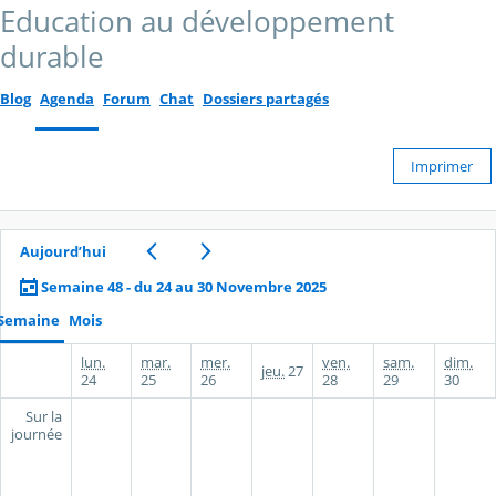
Education au développement
durable
Blog
Agenda
Forum
Chat
Dossiers partagés
Imprimer
Aujourd’hui
Semaine 48 - du 24 au 30 Novembre 2025
Semaine
Mois
lun.
mar.
mer.
ven.
sam.
dim.
jeu.
27
24
25
26
28
29
30
Sur la
journée