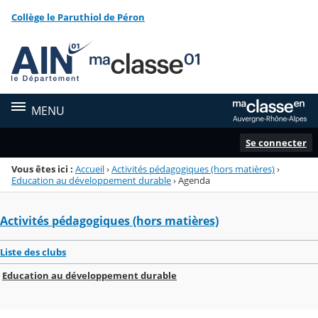
Panneau de gestion des cookies
Collège le Paruthiol de Péron
Menu de la rubrique
Contenu
MENU
Se connecter
Vous êtes ici :
Accueil
›
Activités pédagogiques (hors matières)
›
Education au développement durable
›
Agenda
Activités pédagogiques (hors matières)
Liste des clubs
Education au développement durable