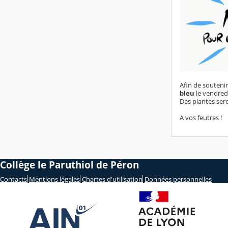
Afin de soutenir
bleu
le vendred
Des plantes sero
A vos feutres !
Collège le Paruthiol de Péron
Contacts
Mentions légales
Chartes d'utilisation
Données personnelles