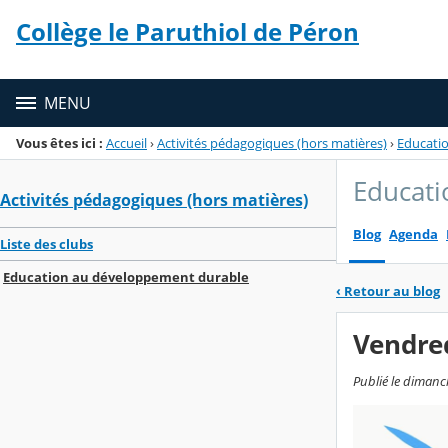
Panneau de gestion des cookies
Collège le Paruthiol de Péron
Menu de la rubrique
Contenu
MENU
Vous êtes ici :
Accueil
›
Activités pédagogiques (hors matières)
›
Educati
Educati
Activités pédagogiques (hors matières)
Blog
Agenda
Liste des clubs
Education au développement durable
‹
Retour au blog
Vendred
Publié le dimanc