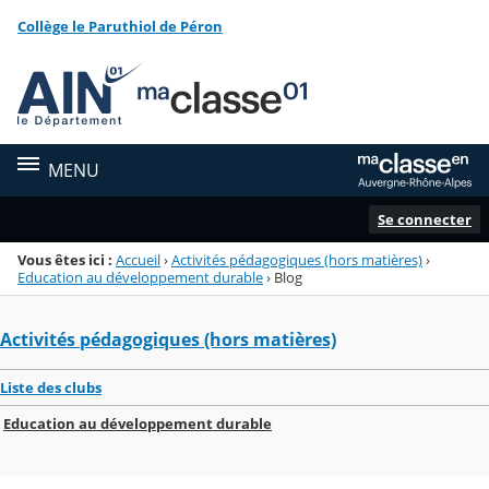
Panneau de gestion des cookies
Collège le Paruthiol de Péron
Menu de la rubrique
Contenu
MENU
Se connecter
Vous êtes ici :
Accueil
›
Activités pédagogiques (hors matières)
›
Education au développement durable
›
Blog
Activités pédagogiques (hors matières)
Liste des clubs
Education au développement durable