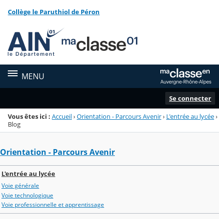
Panneau de gestion des cookies
Collège le Paruthiol de Péron
Menu de la rubrique
Contenu
MENU
Se connecter
Vous êtes ici :
Accueil
›
Orientation - Parcours Avenir
›
L'entrée au lycée
›
Blog
Orientation - Parcours Avenir
L'entrée au lycée
Voie générale
Voie technologique
Voie professionnelle et apprentissage