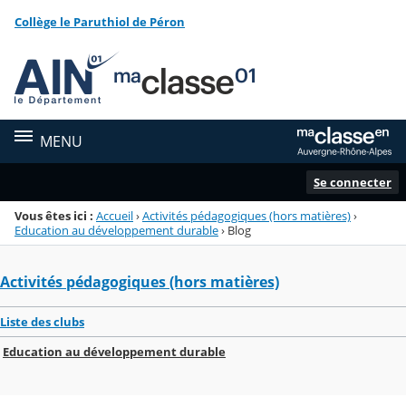
Panneau de gestion des cookies
Collège le Paruthiol de Péron
Menu de la rubrique
Contenu
MENU
Se connecter
Vous êtes ici :
Accueil
›
Activités pédagogiques (hors matières)
›
Education au développement durable
›
Blog
Activités pédagogiques (hors matières)
Liste des clubs
Education au développement durable