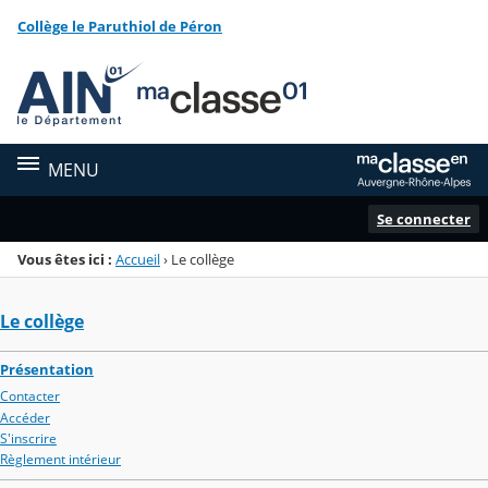
Panneau de gestion des cookies
Collège le Paruthiol de Péron
Menu de la rubrique
Contenu
MENU
Se connecter
Vous êtes ici :
Accueil
›
Le collège
Le collège
Présentation
Contacter
Accéder
S'inscrire
Règlement intérieur