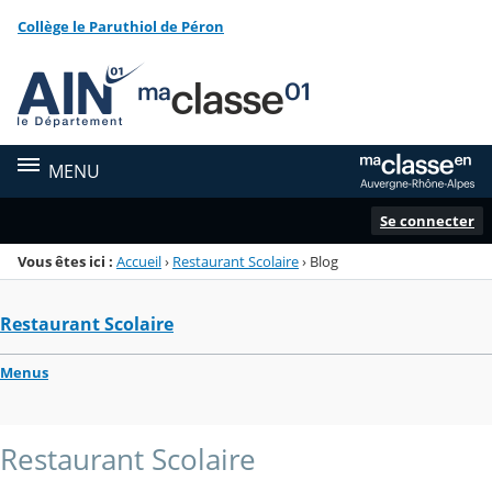
Panneau de gestion des cookies
Collège le Paruthiol de Péron
Menu de la rubrique
Contenu
MENU
Se connecter
Vous êtes ici :
Accueil
›
Restaurant Scolaire
›
Blog
Restaurant Scolaire
Menus
Restaurant Scolaire