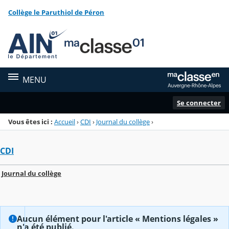
Panneau de gestion des cookies
Collège le Paruthiol de Péron
Menu de la rubrique
Contenu
MENU
Se connecter
Vous êtes ici :
Accueil
›
CDI
›
Journal du collège
›
CDI
Journal du collège
Aucun élément pour l'article « Mentions légales »
n'a été publié.