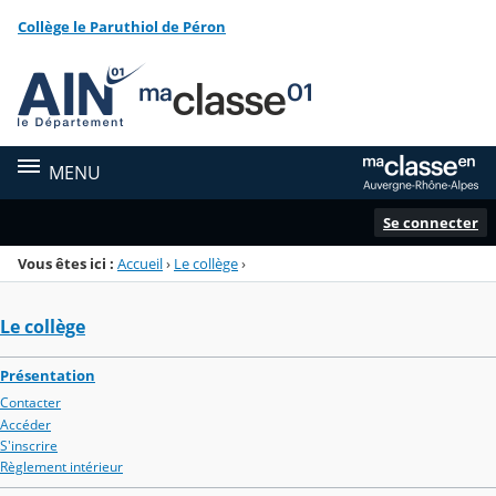
Panneau de gestion des cookies
Collège le Paruthiol de Péron
Menu de la rubrique
Contenu
MENU
Se connecter
Vous êtes ici :
Accueil
›
Le collège
›
Le collège
Présentation
Contacter
Accéder
S'inscrire
Règlement intérieur