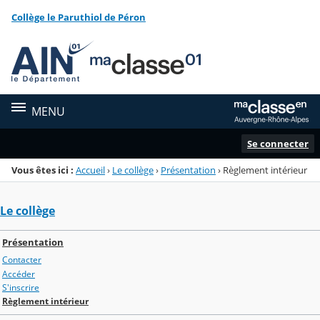
Panneau de gestion des cookies
Collège le Paruthiol de Péron
Menu de la rubrique
Contenu
MENU
Se connecter
Vous êtes ici :
Accueil
›
Le collège
›
Présentation
›
Règlement intérieur
Le collège
Présentation
Contacter
Accéder
S'inscrire
Règlement intérieur