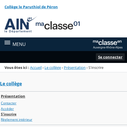
Panneau de gestion des cookies
Collège le Paruthiol de Péron
Menu de la rubrique
Contenu
MENU
Se connecter
Vous êtes ici :
Accueil
›
Le collège
›
Présentation
›
S'inscrire
Le collège
Présentation
Contacter
Accéder
S'inscrire
Règlement intérieur