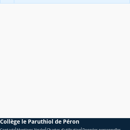
Collège le Paruthiol de Péron
Contacts
Mentions légales
Chartes d'utilisation
Données personnelles