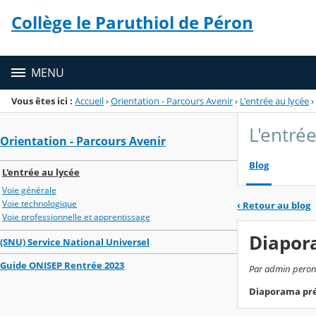
Panneau de gestion des cookies
Collège le Paruthiol de Péron
Menu de la rubrique
Contenu
MENU
Vous êtes ici :
Accueil
›
Orientation - Parcours Avenir
›
L'entrée au lycée
›
L'entré
Orientation - Parcours Avenir
Blog
L'entrée au lycée
Voie générale
Voie technologique
‹
Retour au blog
Voie professionnelle et apprentissage
Diapor
(SNU) Service National Universel
Guide ONISEP Rentrée 2023
Par admin peron, 
Diaporama prés