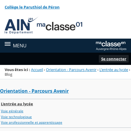
Panneau de gestion des cookies
Collège le Paruthiol de Péron
Menu de la rubrique
Contenu
MENU
Se connecter
Vous êtes ici :
Accueil
›
Orientation - Parcours Avenir
›
L'entrée au lycée
›
Blog
Orientation - Parcours Avenir
L'entrée au lycée
Voie générale
Voie technologique
Voie professionnelle et apprentissage