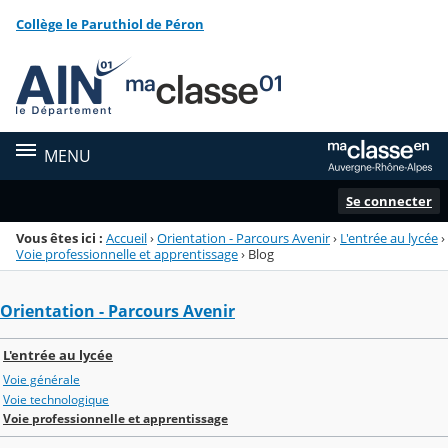
Panneau de gestion des cookies
Collège le Paruthiol de Péron
Menu de la rubrique
Contenu
MENU
Se connecter
Vous êtes ici :
Accueil
›
Orientation - Parcours Avenir
›
L'entrée au lycée
›
Voie professionnelle et apprentissage
›
Blog
Orientation - Parcours Avenir
L'entrée au lycée
Voie générale
Voie technologique
Voie professionnelle et apprentissage