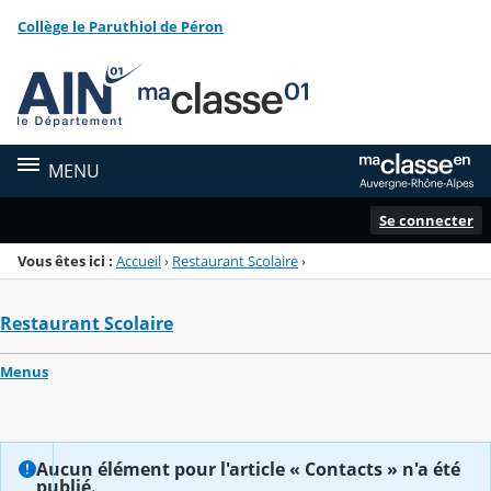
Panneau de gestion des cookies
Collège le Paruthiol de Péron
Menu de la rubrique
Contenu
MENU
Se connecter
Vous êtes ici :
Accueil
›
Restaurant Scolaire
›
Restaurant Scolaire
Menus
Aucun élément pour l'article « Contacts » n'a été
publié.